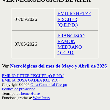
EMILIO HETZE
07/05/2026
FISCHER
(Q.E.P.D.)
FRANCISCO
RAMON
07/05/2026
MEDRANO
Q.E.P.D.
Ver
Necrológicas del mes de Mayo y Abril de 2026
Navegación
EMILIO HETZE FISCHER (Q.E.P.D.)
EMILIA ROSA GADEA (Q.E.P.D.)
de
Copyright ©2026
Guía Comercial Crespo
entradas
Política de privacidad
Tema por:
Theme Horse
Funciona gracias a:
WordPress