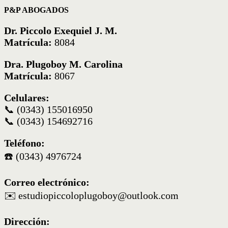
P&P ABOGADOS
Dr. Piccolo Exequiel J. M.
Matrícula:
8084
Dra. Plugoboy M. Carolina
Matrícula:
8067
Celulares:
📞 (0343) 155016950
📞 (0343) 154692716
Teléfono:
☎️ (0343) 4976724
Correo electrónico:
✉️
estudiopiccoloplugoboy@outlook.com
Dirección: