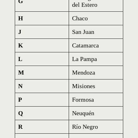
G
del Estero
H
Chaco
J
San Juan
K
Catamarca
L
La Pampa
M
Mendoza
N
Misiones
P
Formosa
Q
Neuquén
R
Río Negro