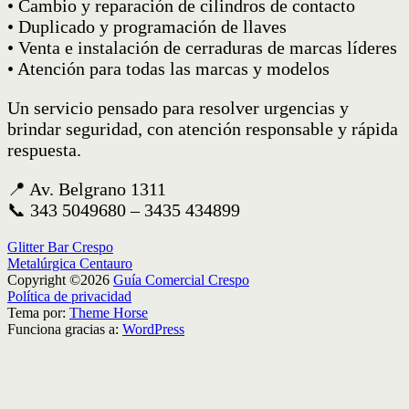
• Cambio y reparación de cilindros de contacto
• Duplicado y programación de llaves
• Venta e instalación de cerraduras de marcas líderes
• Atención para todas las marcas y modelos
Un servicio pensado para resolver urgencias y
brindar seguridad, con atención responsable y rápida
respuesta.
📍 Av. Belgrano 1311
📞 343 5049680 – 3435 434899
Navegación
Glitter Bar Crespo
Metalúrgica Centauro
de
Copyright ©2026
Guía Comercial Crespo
entradas
Política de privacidad
Tema por:
Theme Horse
Funciona gracias a:
WordPress